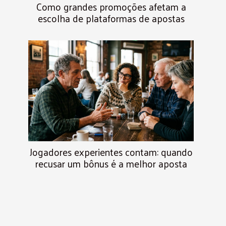
Como grandes promoções afetam a
escolha de plataformas de apostas
Jogadores experientes contam: quando
recusar um bônus é a melhor aposta