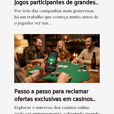
jogos participantes de grandes
bônus
Por trás das campanhas mais generosas,
há um trabalho que começa muito antes de
o jogador ver um...
Passo a passo para reclamar
ofertas exclusivas em casinos
online
Explorar o universo dos casinos online
pode ser entusiasmante, sobretudo quando