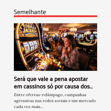
Semelhante
Será que vale a pena apostar
em cassinos só por causa dos
bônus?
Entre ofertas-relâmpago, campanhas
agressivas nas redes sociais e um mercado
cada vez mais...