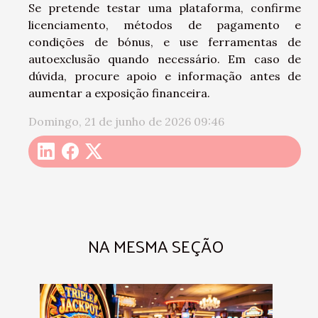
Se pretende testar uma plataforma, confirme
licenciamento, métodos de pagamento e
condições de bónus, e use ferramentas de
autoexclusão quando necessário. Em caso de
dúvida, procure apoio e informação antes de
aumentar a exposição financeira.
Domingo, 21 de junho de 2026 09:46
NA MESMA SEÇÃO