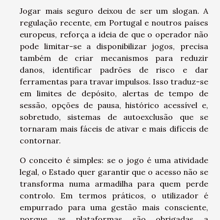
Jogar mais seguro deixou de ser um slogan. A
regulação recente, em Portugal e noutros países
europeus, reforça a ideia de que o operador não
pode limitar-se a disponibilizar jogos, precisa
também de criar mecanismos para reduzir
danos, identificar padrões de risco e dar
ferramentas para travar impulsos. Isso traduz-se
em limites de depósito, alertas de tempo de
sessão, opções de pausa, histórico acessível e,
sobretudo, sistemas de autoexclusão que se
tornaram mais fáceis de ativar e mais difíceis de
contornar.
O conceito é simples: se o jogo é uma atividade
legal, o Estado quer garantir que o acesso não se
transforma numa armadilha para quem perde
controlo. Em termos práticos, o utilizador é
empurrado para uma gestão mais consciente,
porque as plataformas são obrigadas a