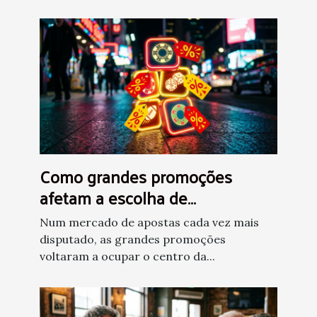
Como grandes promoções
afetam a escolha de
plataformas de apostas
Num mercado de apostas cada vez mais
disputado, as grandes promoções
voltaram a ocupar o centro da...