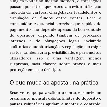
a lógica “voltar ao mesmo método”, e transações
passam por filtros que procuram evitar utilização
indevida de cartões, chargebacks fraudulentos e
circulação de fundos entre contas. Para o
consumidor, é essencial perceber que rapidez de
pagamento não depende apenas da boa vontade
do operador, depende também de processos
internos e de obrigações legais, incluindo
auditorias e monitorização. A regulação, ao exigir
rastos, também cria previsibilidade, e para muitos
utilizadores isso é uma vantagem: menos
surpresas, mais clareza sobre prazos e mais
proteção em caso de litígio.
O que muda ao apostar, na prática
Reserve tempo para validar a conta, e planeie um
orçamento mensal realista; limites de depósito e
pausas voluntárias ajudam a manter o controlo.