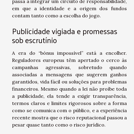
passa a integrar um circuito de responsabilidade,
em que a identidade e a origem dos fundos
contam tanto como a escolha do jogo.
Publicidade vigiada e promessas
sob escrutínio
A era do “bónus impossível” está a encolher.
Reguladores europeus têm apertado o cerco às
campanhas agressivas, sobretudo quando
associadas a mensagens que sugerem ganhos
garantidos, vida fácil ou soluções para problemas
financeiros. Mesmo quando a lei não proíbe toda
a publicidade, ela tende a exigir transparência,
termos claros e limites rigorosos sobre a forma
como se comunica com o público, e a experiência
recente mostra que o risco reputacional passou a
pesar quase tanto como o risco jurídico.