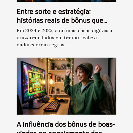
Entre sorte e estratégia:
histórias reais de bônus que
surpreenderam apostadores
Em 2024 e 2025, com mais casas digitais a
cruzarem dados em tempo real e a
endurecerem regras...
A influência dos bônus de boas-
vindas no engajamento dos