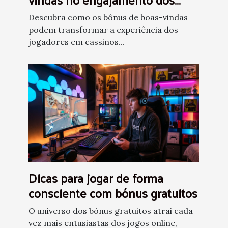
jogadores de cassino virtual
Descubra como os bônus de boas-vindas
podem transformar a experiência dos
jogadores em cassinos...
Dicas para jogar de forma
consciente com bónus gratuitos
O universo dos bónus gratuitos atrai cada
vez mais entusiastas dos jogos online,