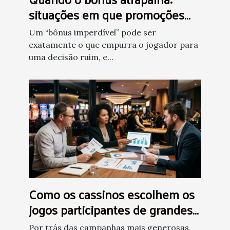
situações em que promoções
podem ser um problema
Um “bônus imperdível” pode ser
exatamente o que empurra o jogador para
uma decisão ruim, e...
Como os cassinos escolhem os
jogos participantes de grandes
bônus
Por trás das campanhas mais generosas,