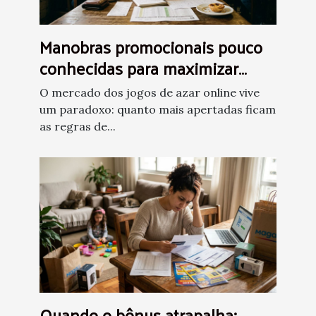
Manobras promocionais pouco
conhecidas para maximizar
ganhos em jogos de azar
O mercado dos jogos de azar online vive
um paradoxo: quanto mais apertadas ficam
as regras de...
Quando o bônus atrapalha: