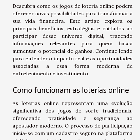
Descubra como os jogos de loteria online podem
oferecer novas possibilidades para transformar a
sua vida financeira. Este artigo explora os
principais benefícios, estratégias e cuidados ao
participar desse universo digital, trazendo
informações relevantes para quem busca
aumentar o potencial de ganhos. Continue lendo
para entender o impacto real e as oportunidades
associadas a essa forma moderna de
entretenimento e investimento.
Como funcionam as loterias online
As loterias online representam uma evolução
significativa dos jogos de sorte tradicionais,
oferecendo praticidade e segurança ao
apostador moderno. O processo de participação
inicia-se com um cadastro seguro na plataforma