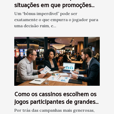
situações em que promoções
podem ser um problema
Um “bônus imperdível” pode ser
exatamente o que empurra o jogador para
uma decisão ruim, e...
Como os cassinos escolhem os
jogos participantes de grandes
bônus
Por trás das campanhas mais generosas,