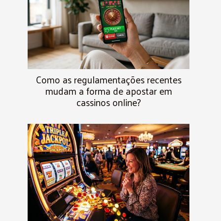
Como as regulamentações recentes
mudam a forma de apostar em
cassinos online?