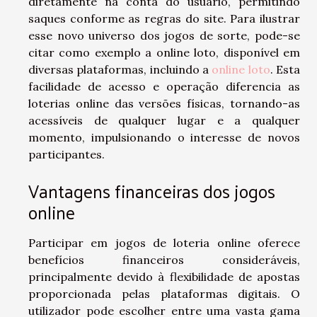
diretamente na conta do usuário, permitindo
saques conforme as regras do site. Para ilustrar
esse novo universo dos jogos de sorte, pode-se
citar como exemplo a online loto, disponível em
diversas plataformas, incluindo a
online loto
. Esta
facilidade de acesso e operação diferencia as
loterias online das versões físicas, tornando-as
acessíveis de qualquer lugar e a qualquer
momento, impulsionando o interesse de novos
participantes.
Vantagens financeiras dos jogos
online
Participar em jogos de loteria online oferece
benefícios financeiros consideráveis,
principalmente devido à flexibilidade de apostas
proporcionada pelas plataformas digitais. O
utilizador pode escolher entre uma vasta gama