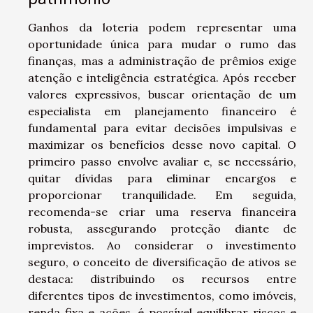
Ganhos da loteria podem representar uma
oportunidade única para mudar o rumo das
finanças, mas a administração de prêmios exige
atenção e inteligência estratégica. Após receber
valores expressivos, buscar orientação de um
especialista em planejamento financeiro é
fundamental para evitar decisões impulsivas e
maximizar os benefícios desse novo capital. O
primeiro passo envolve avaliar e, se necessário,
quitar dívidas para eliminar encargos e
proporcionar tranquilidade. Em seguida,
recomenda-se criar uma reserva financeira
robusta, assegurando proteção diante de
imprevistos. Ao considerar o investimento
seguro, o conceito de diversificação de ativos se
destaca: distribuindo os recursos entre
diferentes tipos de investimentos, como imóveis,
renda fixa e ações, é possível equilibrar riscos e