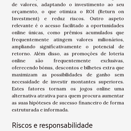
de valores, adaptando o investimento ao seu
orçamento, o que otimiza o ROI (Return on
Investment) e reduz riscos. Outro aspeto
relevante é o acesso facilitado a oportunidades
online únicas, como prêmios acumulados que
frequentemente atingem valores milionários,
ampliando significativamente o potencial de
retorno. Além disso, as promoções de loteria
online são frequentemente exclusivas,
oferecendo bónus, descontos e bilhetes extra que
maximizam as possibilidades de ganho sem
necessidade de investir montantes superiores.
Estes fatores tornam os jogos online uma
alternativa atrativa para quem procura aumentar
as suas hipóteses de sucesso financeiro de forma
estruturada e informada.
Riscos e responsabilidade