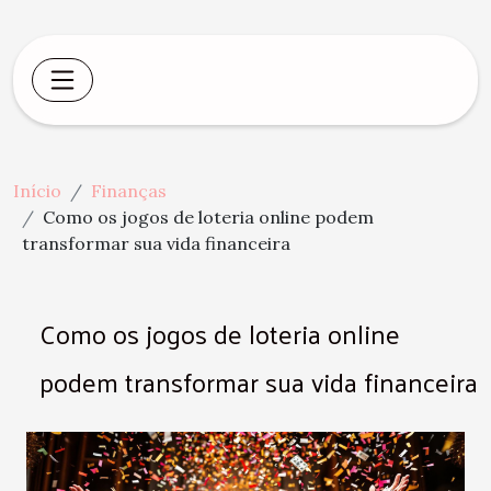
Início
Finanças
Como os jogos de loteria online podem
transformar sua vida financeira
Como os jogos de loteria online
podem transformar sua vida financeira