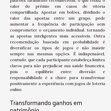
padrões facilmente reconhecíveis, o que reduz o
valor do prêmio em casos de vitória
compartilhada. Apostar em bolões, dividindo o
valor das apostas entre um grupo, pode
aumentar a frequência de participação sem
comprometer o orçamento individual, tornando
as apostas inteligentes mais acessíveis. Outra
recomendação baseada em probabilidade é
diversificar os tipos de jogos e não insistir
sempre nas mesmas opções. É indispensável,
contudo, que cada participante estabeleça limites
claros para não prejudicar sua saúde financeira,
pois o equilíbrio entre diversão e
responsabilidade é a chave para transformar
positivamente a experiência com jogos de loteria
online.
Transformando ganhos em
patrimônio