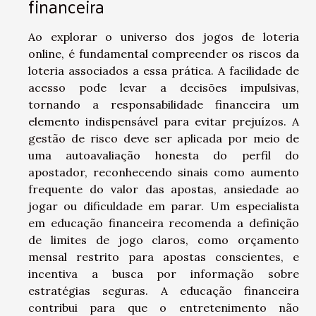
financeira
Ao explorar o universo dos jogos de loteria
online, é fundamental compreender os riscos da
loteria associados a essa prática. A facilidade de
acesso pode levar a decisões impulsivas,
tornando a responsabilidade financeira um
elemento indispensável para evitar prejuízos. A
gestão de risco deve ser aplicada por meio de
uma autoavaliação honesta do perfil do
apostador, reconhecendo sinais como aumento
frequente do valor das apostas, ansiedade ao
jogar ou dificuldade em parar. Um especialista
em educação financeira recomenda a definição
de limites de jogo claros, como orçamento
mensal restrito para apostas conscientes, e
incentiva a busca por informação sobre
estratégias seguras. A educação financeira
contribui para que o entretenimento não