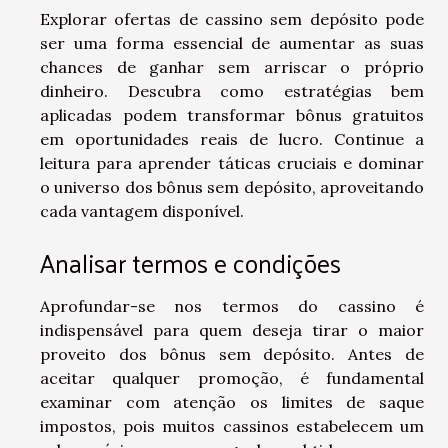
Explorar ofertas de cassino sem depósito pode
ser uma forma essencial de aumentar as suas
chances de ganhar sem arriscar o próprio
dinheiro. Descubra como estratégias bem
aplicadas podem transformar bônus gratuitos
em oportunidades reais de lucro. Continue a
leitura para aprender táticas cruciais e dominar
o universo dos bônus sem depósito, aproveitando
cada vantagem disponível.
Analisar termos e condições
Aprofundar-se nos termos do cassino é
indispensável para quem deseja tirar o maior
proveito dos bônus sem depósito. Antes de
aceitar qualquer promoção, é fundamental
examinar com atenção os limites de saque
impostos, pois muitos cassinos estabelecem um