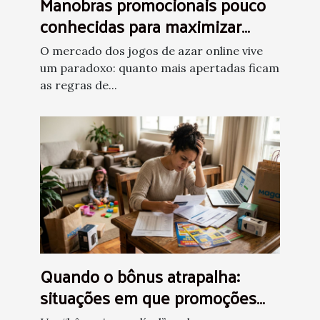
Manobras promocionais pouco
conhecidas para maximizar
ganhos em jogos de azar
O mercado dos jogos de azar online vive
um paradoxo: quanto mais apertadas ficam
as regras de...
Quando o bônus atrapalha:
situações em que promoções
podem ser um problema